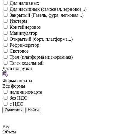
Для наливных
Для насыпных (самосвал, зерновоз...)
Закрытый (Газель, фура, легковая...)
Изотерм
Контейнеровоз
Манипулятор
Открытый (борт, платформа...)
Рефрижератор
Скотовоз
Трал (платформа низкорамная)
Тягач седельный
Дата погрузки
Форма оплаты
Все формы
наличные/карта
без НДС
с НДС
Очистить
Найти
Вес
Объем