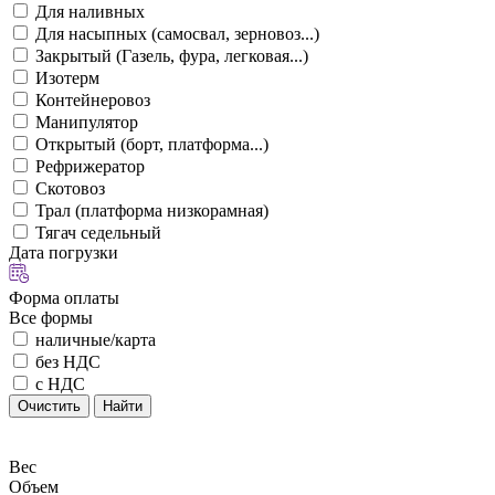
Для наливных
Для насыпных (самосвал, зерновоз...)
Закрытый (Газель, фура, легковая...)
Изотерм
Контейнеровоз
Манипулятор
Открытый (борт, платформа...)
Рефрижератор
Скотовоз
Трал (платформа низкорамная)
Тягач седельный
Дата погрузки
Форма оплаты
Все формы
наличные/карта
без НДС
с НДС
Очистить
Найти
Вес
Объем