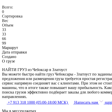
Всего:
0
Сортировка
Вес
Объем
33
33
66
99
Маршрут
Дата отправки
Создано
О грузе
НАЙТИ ГРУЗ из Чебоксар в Златоуст
Вы можете быстро найти груз Чебоксары - Златоуст по заданны
предложения или размещения груза требуется простая регистрац
сервис напрямую соединяет вас с клиентами. При этом не сто
машины, что в итоге также повышает вашу прибыльность. Како
поиска грузов эффективно подбирает заказы для любого комме
направлениях.
+7 913 318 1000 (05:00-18:00 МСК)
Написать нам
supp
Мы в мессенджерах