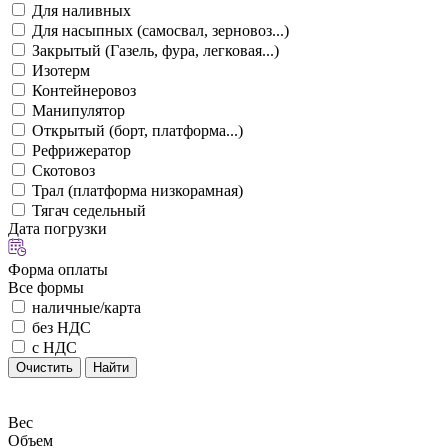
Для наливных
Для насыпных (самосвал, зерновоз...)
Закрытый (Газель, фура, легковая...)
Изотерм
Контейнеровоз
Манипулятор
Открытый (борт, платформа...)
Рефрижератор
Скотовоз
Трал (платформа низкорамная)
Тягач седельный
Дата погрузки
Форма оплаты
Все формы
наличные/карта
без НДС
с НДС
Очистить
Найти
Вес
Объем