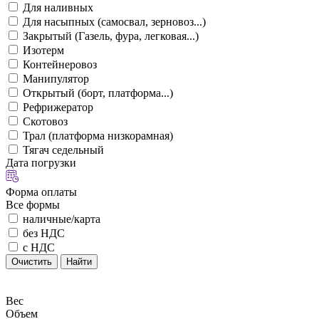
Для наливных
Для насыпных (самосвал, зерновоз...)
Закрытый (Газель, фура, легковая...)
Изотерм
Контейнеровоз
Манипулятор
Открытый (борт, платформа...)
Рефрижератор
Скотовоз
Трал (платформа низкорамная)
Тягач седельный
Дата погрузки
Форма оплаты
Все формы
наличные/карта
без НДС
с НДС
Очистить
Найти
Вес
Объем