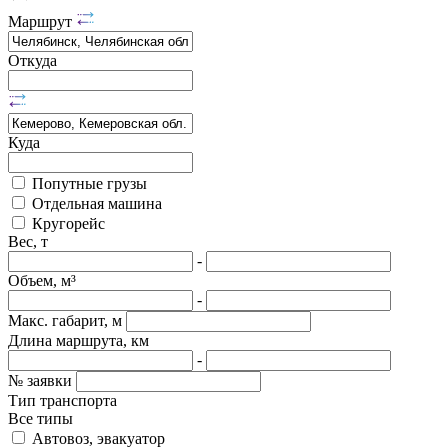
Маршрут
Откуда
Куда
Попутные грузы
Отдельная машина
Кругорейс
Вес, т
-
Объем, м³
-
Макс. габарит, м
Длина маршрута, км
-
№ заявки
Тип транспорта
Все типы
Автовоз, эвакуатор