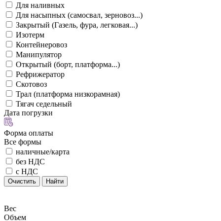
Для наливных
Для насыпных (самосвал, зерновоз...)
Закрытый (Газель, фура, легковая...)
Изотерм
Контейнеровоз
Манипулятор
Открытый (борт, платформа...)
Рефрижератор
Скотовоз
Трал (платформа низкорамная)
Тягач седельный
Дата погрузки
Форма оплаты
Все формы
наличные/карта
без НДС
с НДС
Очистить
Найти
Вес
Объем