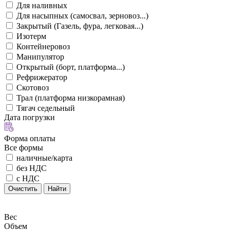
Для наливных
Для насыпных (самосвал, зерновоз...)
Закрытый (Газель, фура, легковая...)
Изотерм
Контейнеровоз
Манипулятор
Открытый (борт, платформа...)
Рефрижератор
Скотовоз
Трал (платформа низкорамная)
Тягач седельный
Дата погрузки
Форма оплаты
Все формы
наличные/карта
без НДС
с НДС
Очистить
Найти
Вес
Объем