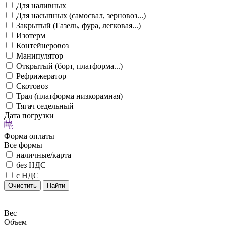
Для наливных
Для насыпных (самосвал, зерновоз...)
Закрытый (Газель, фура, легковая...)
Изотерм
Контейнеровоз
Манипулятор
Открытый (борт, платформа...)
Рефрижератор
Скотовоз
Трал (платформа низкорамная)
Тягач седельный
Дата погрузки
Форма оплаты
Все формы
наличные/карта
без НДС
с НДС
Очистить
Найти
Вес
Объем