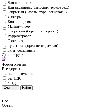
Для наливных
Для насыпных (самосвал, зерновоз...)
Закрытый (Газель, фура, легковая...)
Изотерм
Контейнеровоз
Манипулятор
Открытый (борт, платформа...)
Рефрижератор
Скотовоз
Трал (платформа низкорамная)
Тягач седельный
Дата погрузки
Форма оплаты
Все формы
наличные/карта
без НДС
с НДС
Очистить
Найти
Вес
Объем