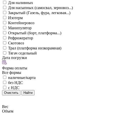
Для наливных
Для насыпных (самосвал, зерновоз...)
Закрытый (Газель, фура, легковая...)
Изотерм
Контейнеровоз
Манипулятор
Открытый (борт, платформа...)
Рефрижератор
Скотовоз
Трал (платформа низкорамная)
Тягач седельный
Дата погрузки
Форма оплаты
Все формы
наличные/карта
без НДС
с НДС
Очистить
Найти
Вес
Объем