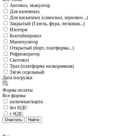
Автовоз, эвакуатор
Для наливных
Для насыпных (самосвал, зерновоз...)
Закрытый (Газель, фура, легковая...)
Изотерм
Контейнеровоз
Манипулятор
Открытый (борт, платформа...)
Рефрижератор
Скотовоз
Трал (платформа низкорамная)
Тягач седельный
Дата погрузки
Форма оплаты
Все формы
наличные/карта
без НДС
с НДС
Очистить
Найти