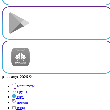
papacargo, 2026 ©
маршруты
грузы
груз
аренда
вход