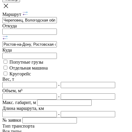
Маршрут
Откуда
Куда
Попутные грузы
Отдельная машина
Кругорейс
Вес, т
-
Объем, м³
-
Макс. габарит, м
Длина маршрута, км
-
№ заявки
Тип транспорта
Все типы