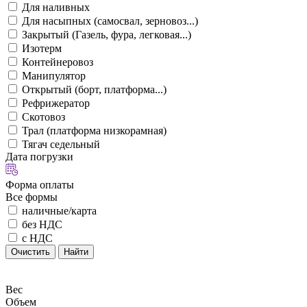
Для наливных
Для насыпных (самосвал, зерновоз...)
Закрытый (Газель, фура, легковая...)
Изотерм
Контейнеровоз
Манипулятор
Открытый (борт, платформа...)
Рефрижератор
Скотовоз
Трал (платформа низкорамная)
Тягач седельный
Дата погрузки
Форма оплаты
Все формы
наличные/карта
без НДС
с НДС
Очистить
Найти
Вес
Объем