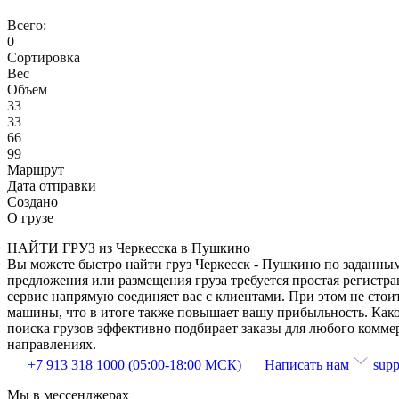
Всего:
0
Сортировка
Вес
Объем
33
33
66
99
Маршрут
Дата отправки
Создано
О грузе
НАЙТИ ГРУЗ из Черкесска в Пушкино
Вы можете быстро найти груз Черкесск - Пушкино по заданным 
предложения или размещения груза требуется простая регистра
сервис напрямую соединяет вас с клиентами. При этом не сто
машины, что в итоге также повышает вашу прибыльность. Како
поиска грузов эффективно подбирает заказы для любого комме
направлениях.
+7 913 318 1000 (05:00-18:00 МСК)
Написать нам
supp
Мы в мессенджерах