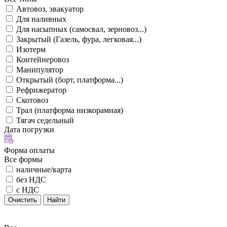
Автовоз, эвакуатор
Для наливных
Для насыпных (самосвал, зерновоз...)
Закрытый (Газель, фура, легковая...)
Изотерм
Контейнеровоз
Манипулятор
Открытый (борт, платформа...)
Рефрижератор
Скотовоз
Трал (платформа низкорамная)
Тягач седельный
Дата погрузки
Форма оплаты
Все формы
наличные/карта
без НДС
с НДС
Очистить
Найти