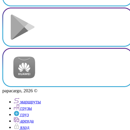
papacargo, 2026 ©
маршруты
грузы
груз
аренда
вход