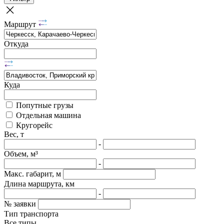
Маршрут
Откуда
Куда
Попутные грузы
Отдельная машина
Кругорейс
Вес, т
-
Объем, м³
-
Макс. габарит, м
Длина маршрута, км
-
№ заявки
Тип транспорта
Все типы