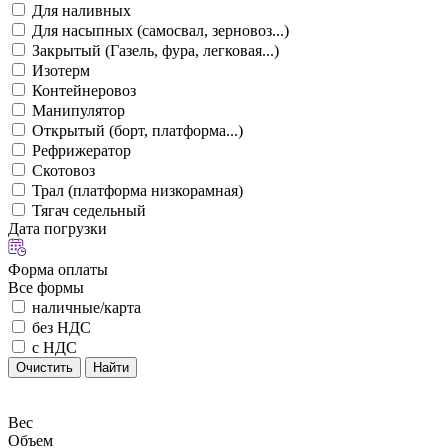
Для наливных
Для насыпных (самосвал, зерновоз...)
Закрытый (Газель, фура, легковая...)
Изотерм
Контейнеровоз
Манипулятор
Открытый (борт, платформа...)
Рефрижератор
Скотовоз
Трал (платформа низкорамная)
Тягач седельный
Дата погрузки
Форма оплаты
Все формы
наличные/карта
без НДС
с НДС
Очистить
Найти
Вес
Объем