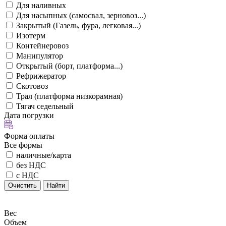
Для наливных
Для насыпных (самосвал, зерновоз...)
Закрытый (Газель, фура, легковая...)
Изотерм
Контейнеровоз
Манипулятор
Открытый (борт, платформа...)
Рефрижератор
Скотовоз
Трал (платформа низкорамная)
Тягач седельный
Дата погрузки
Форма оплаты
Все формы
наличные/карта
без НДС
с НДС
Очистить
Найти
Вес
Объем