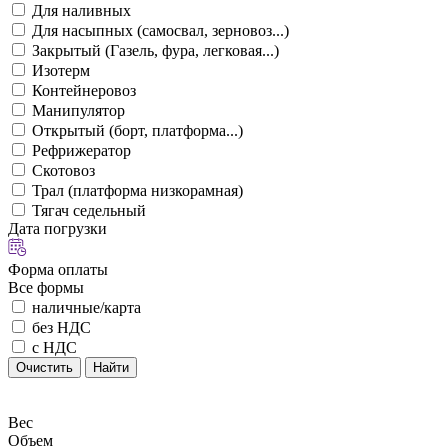
Для наливных
Для насыпных (самосвал, зерновоз...)
Закрытый (Газель, фура, легковая...)
Изотерм
Контейнеровоз
Манипулятор
Открытый (борт, платформа...)
Рефрижератор
Скотовоз
Трал (платформа низкорамная)
Тягач седельный
Дата погрузки
Форма оплаты
Все формы
наличные/карта
без НДС
с НДС
Очистить
Найти
Вес
Объем