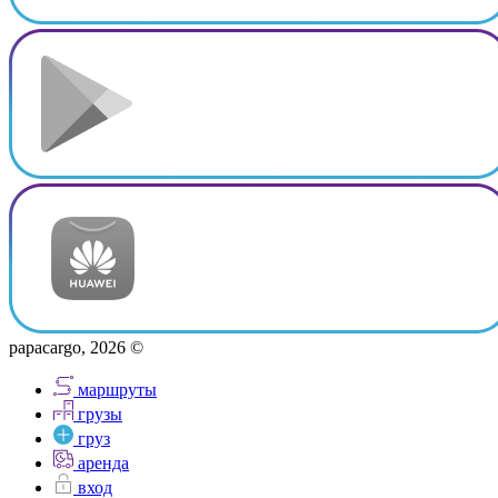
papacargo, 2026 ©
маршруты
грузы
груз
аренда
вход