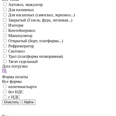
Автовоз, эвакуатор
Для наливных
Для насыпных (самосвал, зерновоз...)
Закрытый (Газель, фура, легковая...)
Изотерм
Контейнеровоз
Манипулятор
Открытый (борт, платформа...)
Рефрижератор
Скотовоз
Трал (платформа низкорамная)
Тягач седельный
Дата погрузки
Форма оплаты
Все формы
наличные/карта
без НДС
с НДС
Очистить
Найти