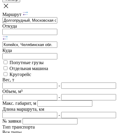
Маршрут
Откуда
Куда
Попутные грузы
Отдельная машина
Кругорейс
Вес, т
-
Объем, м³
-
Макс. габарит, м
Длина маршрута, км
-
№ заявки
Тип транспорта
Все типы