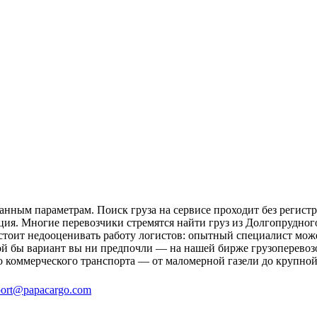
нным параметрам. Поиск груза на сервисе проходит без регистр
ция. Многие перевозчики стремятся найти груз из Долгопрудного
 стоит недооценивать работу логистов: опытный специалист мо
й бы вариант вы ни предпочли — на нашей бирже грузоперевозо
о коммерческого транспорта — от маломерной газели до крупной
ort@papacargo.com