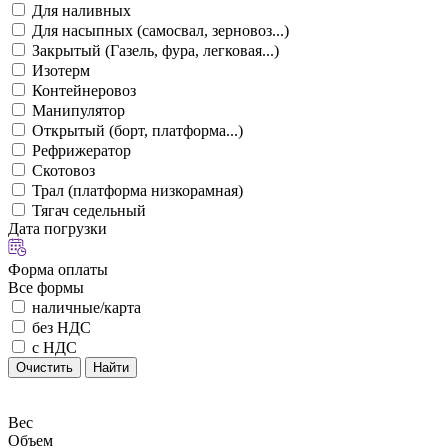
Для наливных
Для насыпных (самосвал, зерновоз...)
Закрытый (Газель, фура, легковая...)
Изотерм
Контейнеровоз
Манипулятор
Открытый (борт, платформа...)
Рефрижератор
Скотовоз
Трал (платформа низкорамная)
Тягач седельный
Дата погрузки
Форма оплаты
Все формы
наличные/карта
без НДС
с НДС
Очистить
Найти
Вес
Объем