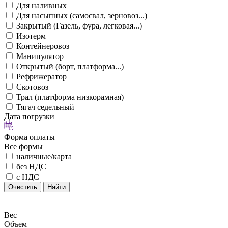
Для наливных
Для насыпных (самосвал, зерновоз...)
Закрытый (Газель, фура, легковая...)
Изотерм
Контейнеровоз
Манипулятор
Открытый (борт, платформа...)
Рефрижератор
Скотовоз
Трал (платформа низкорамная)
Тягач седельный
Дата погрузки
Форма оплаты
Все формы
наличные/карта
без НДС
с НДС
Очистить
Найти
Вес
Объем