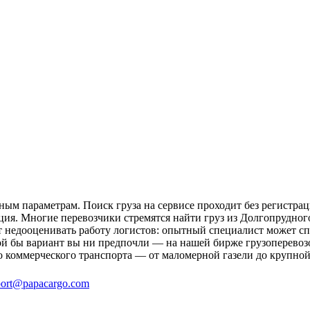
ым параметрам. Поиск груза на сервисе проходит без регистрац
ция. Многие перевозчики стремятся найти груз из Долгопрудного
ит недооценивать работу логистов: опытный специалист может 
й бы вариант вы ни предпочли — на нашей бирже грузоперевозо
о коммерческого транспорта — от маломерной газели до крупной
ort@papacargo.com