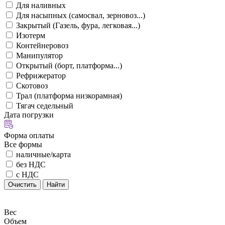
Для наливных
Для насыпных (самосвал, зерновоз...)
Закрытый (Газель, фура, легковая...)
Изотерм
Контейнеровоз
Манипулятор
Открытый (борт, платформа...)
Рефрижератор
Скотовоз
Трал (платформа низкорамная)
Тягач седельный
Дата погрузки
Форма оплаты
Все формы
наличные/карта
без НДС
с НДС
Очистить
Найти
Вес
Объем