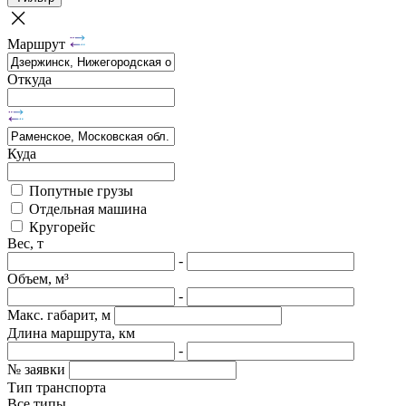
Маршрут
Откуда
Куда
Попутные грузы
Отдельная машина
Кругорейс
Вес, т
-
Объем, м³
-
Макс. габарит, м
Длина маршрута, км
-
№ заявки
Тип транспорта
Все типы