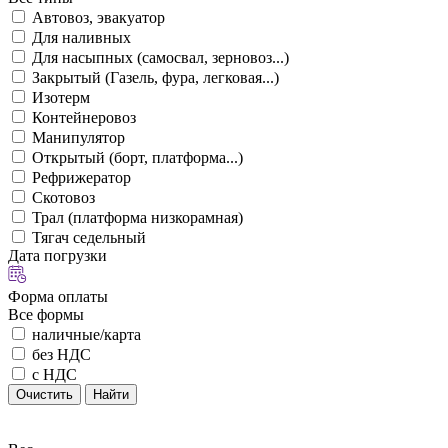
Автовоз, эвакуатор
Для наливных
Для насыпных (самосвал, зерновоз...)
Закрытый (Газель, фура, легковая...)
Изотерм
Контейнеровоз
Манипулятор
Открытый (борт, платформа...)
Рефрижератор
Скотовоз
Трал (платформа низкорамная)
Тягач седельный
Дата погрузки
Форма оплаты
Все формы
наличные/карта
без НДС
с НДС
Очистить
Найти