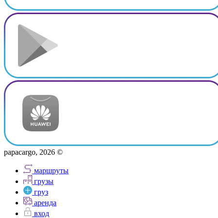
papacargo, 2026 ©
маршруты
грузы
груз
аренда
вход