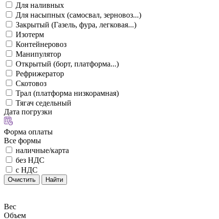
Для наливных
Для насыпных (самосвал, зерновоз...)
Закрытый (Газель, фура, легковая...)
Изотерм
Контейнеровоз
Манипулятор
Открытый (борт, платформа...)
Рефрижератор
Скотовоз
Трал (платформа низкорамная)
Тягач седельный
Дата погрузки
Форма оплаты
Все формы
наличные/карта
без НДС
с НДС
Очистить
Найти
Вес
Объем