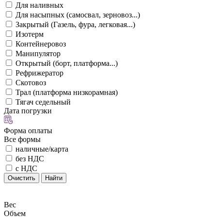
Для наливных
Для насыпных (самосвал, зерновоз...)
Закрытый (Газель, фура, легковая...)
Изотерм
Контейнеровоз
Манипулятор
Открытый (борт, платформа...)
Рефрижератор
Скотовоз
Трал (платформа низкорамная)
Тягач седельный
Дата погрузки
Форма оплаты
Все формы
наличные/карта
без НДС
с НДС
Очистить
Найти
Вес
Объем