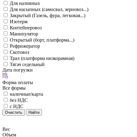
Для наливных
Для насыпных (самосвал, зерновоз...)
Закрытый (Газель, фура, легковая...)
Изотерм
Контейнеровоз
Манипулятор
Открытый (борт, платформа...)
Рефрижератор
Скотовоз
Трал (платформа низкорамная)
Тягач седельный
Дата погрузки
Форма оплаты
Все формы
наличные/карта
без НДС
с НДС
Очистить
Найти
Вес
Объем