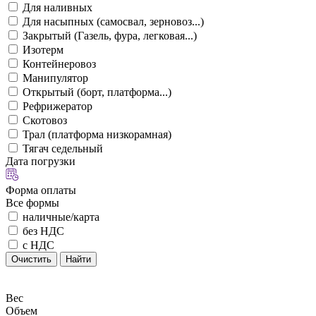
Для наливных
Для насыпных (самосвал, зерновоз...)
Закрытый (Газель, фура, легковая...)
Изотерм
Контейнеровоз
Манипулятор
Открытый (борт, платформа...)
Рефрижератор
Скотовоз
Трал (платформа низкорамная)
Тягач седельный
Дата погрузки
Форма оплаты
Все формы
наличные/карта
без НДС
с НДС
Очистить
Найти
Вес
Объем