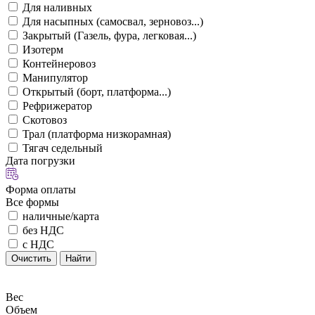
Для наливных
Для насыпных (самосвал, зерновоз...)
Закрытый (Газель, фура, легковая...)
Изотерм
Контейнеровоз
Манипулятор
Открытый (борт, платформа...)
Рефрижератор
Скотовоз
Трал (платформа низкорамная)
Тягач седельный
Дата погрузки
Форма оплаты
Все формы
наличные/карта
без НДС
с НДС
Очистить
Найти
Вес
Объем