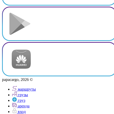
papacargo, 2026 ©
маршруты
грузы
груз
аренда
вход