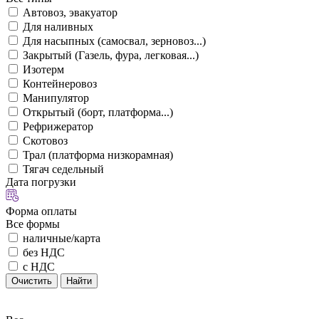
Автовоз, эвакуатор
Для наливных
Для насыпных (самосвал, зерновоз...)
Закрытый (Газель, фура, легковая...)
Изотерм
Контейнеровоз
Манипулятор
Открытый (борт, платформа...)
Рефрижератор
Скотовоз
Трал (платформа низкорамная)
Тягач седельный
Дата погрузки
Форма оплаты
Все формы
наличные/карта
без НДС
с НДС
Очистить
Найти