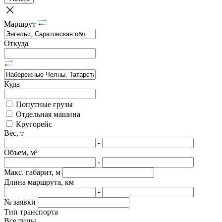
Маршрут
Откуда
Куда
Попутные грузы
Отдельная машина
Кругорейс
Вес, т
-
Объем, м³
-
Макс. габарит, м
Длина маршрута, км
-
№ заявки
Тип транспорта
Все типы