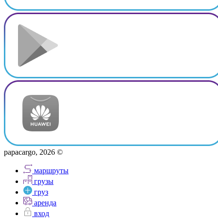
papacargo, 2026 ©
маршруты
грузы
груз
аренда
вход