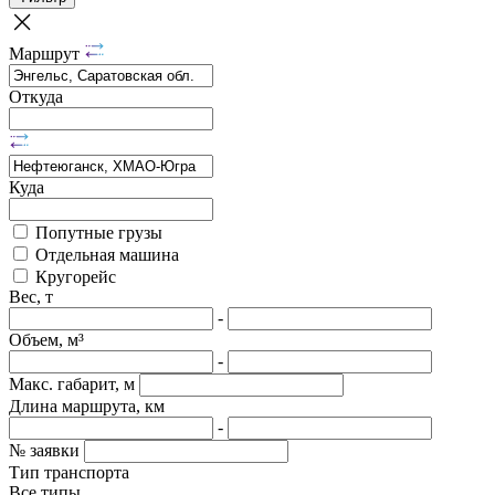
Маршрут
Откуда
Куда
Попутные грузы
Отдельная машина
Кругорейс
Вес, т
-
Объем, м³
-
Макс. габарит, м
Длина маршрута, км
-
№ заявки
Тип транспорта
Все типы