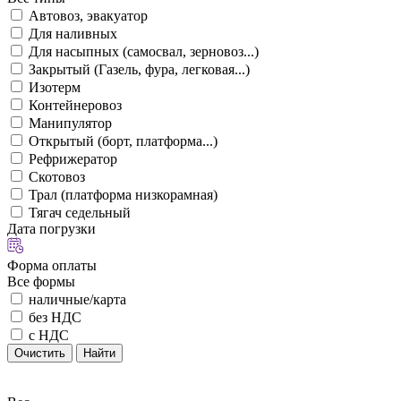
Автовоз, эвакуатор
Для наливных
Для насыпных (самосвал, зерновоз...)
Закрытый (Газель, фура, легковая...)
Изотерм
Контейнеровоз
Манипулятор
Открытый (борт, платформа...)
Рефрижератор
Скотовоз
Трал (платформа низкорамная)
Тягач седельный
Дата погрузки
Форма оплаты
Все формы
наличные/карта
без НДС
с НДС
Очистить
Найти