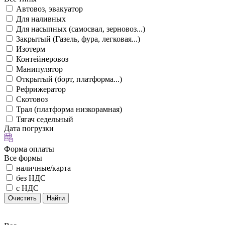
Автовоз, эвакуатор
Для наливных
Для насыпных (самосвал, зерновоз...)
Закрытый (Газель, фура, легковая...)
Изотерм
Контейнеровоз
Манипулятор
Открытый (борт, платформа...)
Рефрижератор
Скотовоз
Трал (платформа низкорамная)
Тягач седельный
Дата погрузки
Форма оплаты
Все формы
наличные/карта
без НДС
с НДС
Очистить
Найти