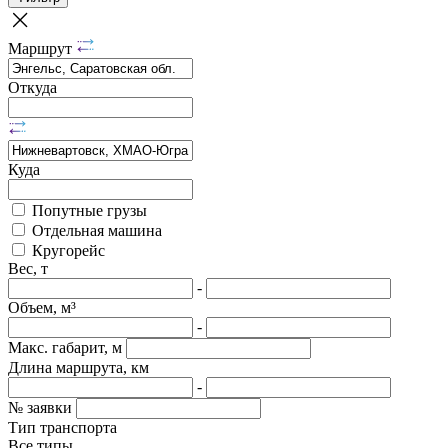
Маршрут
Откуда
Куда
Попутные грузы
Отдельная машина
Кругорейс
Вес, т
-
Объем, м³
-
Макс. габарит, м
Длина маршрута, км
-
№ заявки
Тип транспорта
Все типы