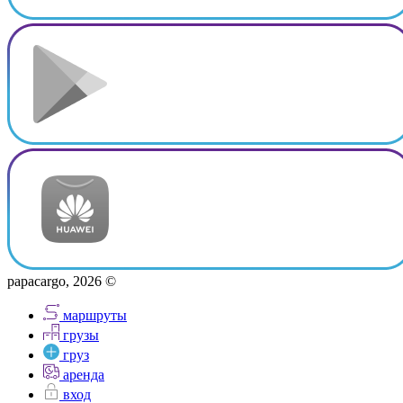
papacargo, 2026 ©
маршруты
грузы
груз
аренда
вход