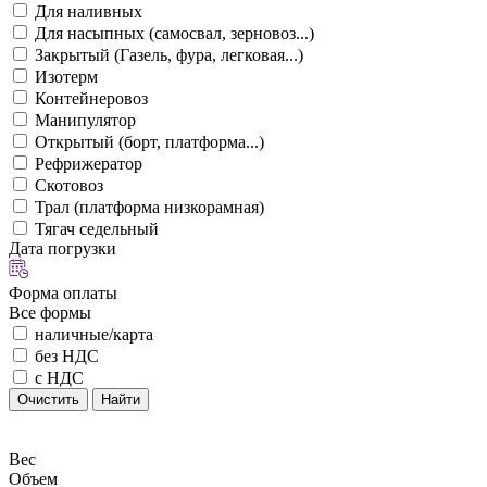
Для наливных
Для насыпных (самосвал, зерновоз...)
Закрытый (Газель, фура, легковая...)
Изотерм
Контейнеровоз
Манипулятор
Открытый (борт, платформа...)
Рефрижератор
Скотовоз
Трал (платформа низкорамная)
Тягач седельный
Дата погрузки
Форма оплаты
Все формы
наличные/карта
без НДС
с НДС
Очистить
Найти
Вес
Объем