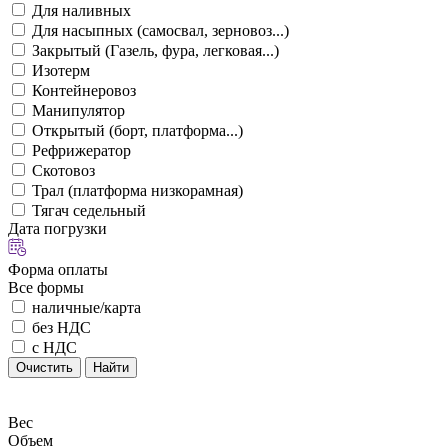
Для наливных
Для насыпных (самосвал, зерновоз...)
Закрытый (Газель, фура, легковая...)
Изотерм
Контейнеровоз
Манипулятор
Открытый (борт, платформа...)
Рефрижератор
Скотовоз
Трал (платформа низкорамная)
Тягач седельный
Дата погрузки
Форма оплаты
Все формы
наличные/карта
без НДС
с НДС
Очистить
Найти
Вес
Объем