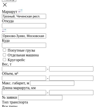
Маршрут
Откуда
Куда
Попутные грузы
Отдельная машина
Кругорейс
Вес, т
-
Объем, м³
-
Макс. габарит, м
Длина маршрута, км
-
№ заявки
Тип транспорта
Все типы