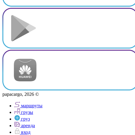
papacargo, 2026 ©
маршруты
грузы
груз
аренда
вход