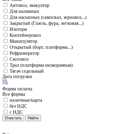
Автовоз, эвакуатор
Для наливных
Для насыпных (самосвал, зерновоз...)
Закрытый (Газель, фура, легковая...)
Изотерм
Контейнеровоз
Манипулятор
Открытый (борт, платформа...)
Рефрижератор
Скотовоз
Трал (платформа низкорамная)
Тягач седельный
Дата погрузки
Форма оплаты
Все формы
наличные/карта
без НДС
с НДС
Очистить
Найти