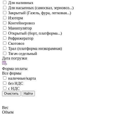
Для наливных
Для насыпных (самосвал, зерновоз...)
Закрытый (Газель, фура, легковая...)
Изотерм
Контейнеровоз
Манипулятор
Открытый (борт, платформа...)
Рефрижератор
Скотовоз
Трал (платформа низкорамная)
Тягач седельный
Дата погрузки
Форма оплаты
Все формы
наличные/карта
без НДС
с НДС
Очистить
Найти
Вес
Объем