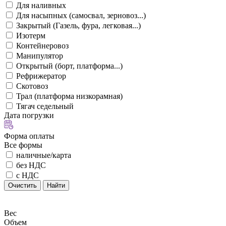
Для наливных
Для насыпных (самосвал, зерновоз...)
Закрытый (Газель, фура, легковая...)
Изотерм
Контейнеровоз
Манипулятор
Открытый (борт, платформа...)
Рефрижератор
Скотовоз
Трал (платформа низкорамная)
Тягач седельный
Дата погрузки
Форма оплаты
Все формы
наличные/карта
без НДС
с НДС
Очистить
Найти
Вес
Объем