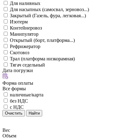
Для наливных
Для насыпных (самосвал, зерновоз...)
Закрытый (Газель, фура, легковая...)
Изотерм
Контейнеровоз
Манипулятор
Открытый (борт, платформа...)
Рефрижератор
Скотовоз
Трал (платформа низкорамная)
Тягач седельный
Дата погрузки
Форма оплаты
Все формы
наличные/карта
без НДС
с НДС
Очистить
Найти
Вес
Объем