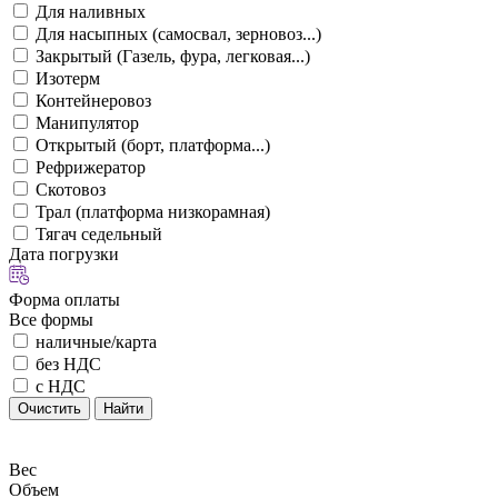
Для наливных
Для насыпных (самосвал, зерновоз...)
Закрытый (Газель, фура, легковая...)
Изотерм
Контейнеровоз
Манипулятор
Открытый (борт, платформа...)
Рефрижератор
Скотовоз
Трал (платформа низкорамная)
Тягач седельный
Дата погрузки
Форма оплаты
Все формы
наличные/карта
без НДС
с НДС
Очистить
Найти
Вес
Объем