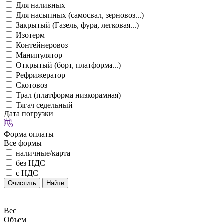
Для наливных
Для насыпных (самосвал, зерновоз...)
Закрытый (Газель, фура, легковая...)
Изотерм
Контейнеровоз
Манипулятор
Открытый (борт, платформа...)
Рефрижератор
Скотовоз
Трал (платформа низкорамная)
Тягач седельный
Дата погрузки
Форма оплаты
Все формы
наличные/карта
без НДС
с НДС
Очистить
Найти
Вес
Объем