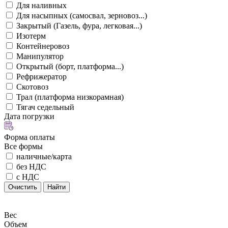
Для наливных
Для насыпных (самосвал, зерновоз...)
Закрытый (Газель, фура, легковая...)
Изотерм
Контейнеровоз
Манипулятор
Открытый (борт, платформа...)
Рефрижератор
Скотовоз
Трал (платформа низкорамная)
Тягач седельный
Дата погрузки
Форма оплаты
Все формы
наличные/карта
без НДС
с НДС
Очистить
Найти
Вес
Объем