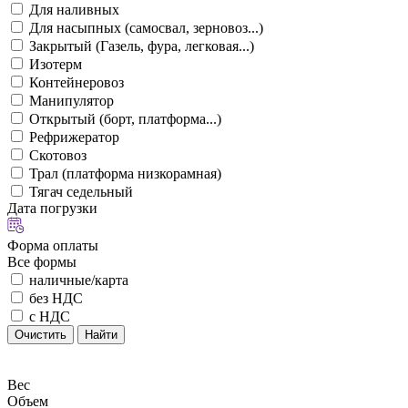
Для наливных
Для насыпных (самосвал, зерновоз...)
Закрытый (Газель, фура, легковая...)
Изотерм
Контейнеровоз
Манипулятор
Открытый (борт, платформа...)
Рефрижератор
Скотовоз
Трал (платформа низкорамная)
Тягач седельный
Дата погрузки
Форма оплаты
Все формы
наличные/карта
без НДС
с НДС
Очистить
Найти
Вес
Объем