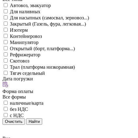
Автовоз, эвакуатор
Для наливных
Для насыпных (самосвал, зерновоз...)
Закрытый (Газель, фура, легковая...)
Изотерм
Контейнеровоз
Манипулятор
Открытый (борт, платформа...)
Рефрижератор
Скотовоз
Трал (платформа низкорамная)
Тягач седельный
Дата погрузки
Форма оплаты
Все формы
наличные/карта
без НДС
с НДС
Очистить
Найти