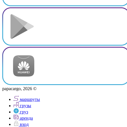
papacargo, 2026 ©
маршруты
грузы
груз
аренда
вход