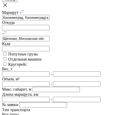
Маршрут
Откуда
Куда
Попутные грузы
Отдельная машина
Кругорейс
Вес, т
-
Объем, м³
-
Макс. габарит, м
Длина маршрута, км
-
№ заявки
Тип транспорта
Все типы