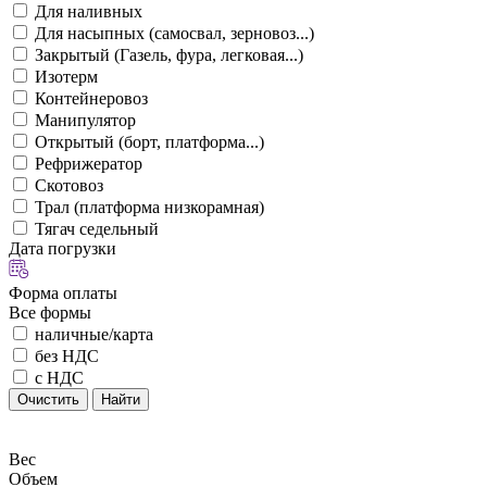
Для наливных
Для насыпных (самосвал, зерновоз...)
Закрытый (Газель, фура, легковая...)
Изотерм
Контейнеровоз
Манипулятор
Открытый (борт, платформа...)
Рефрижератор
Скотовоз
Трал (платформа низкорамная)
Тягач седельный
Дата погрузки
Форма оплаты
Все формы
наличные/карта
без НДС
с НДС
Очистить
Найти
Вес
Объем