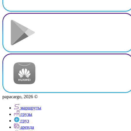
papacargo, 2026 ©
маршруты
грузы
груз
аренда