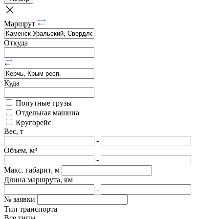
Маршрут
Откуда
Куда
Попутные грузы
Отдельная машина
Кругорейс
Вес, т
-
Объем, м³
-
Макс. габарит, м
Длина маршрута, км
-
№ заявки
Тип транспорта
Все типы