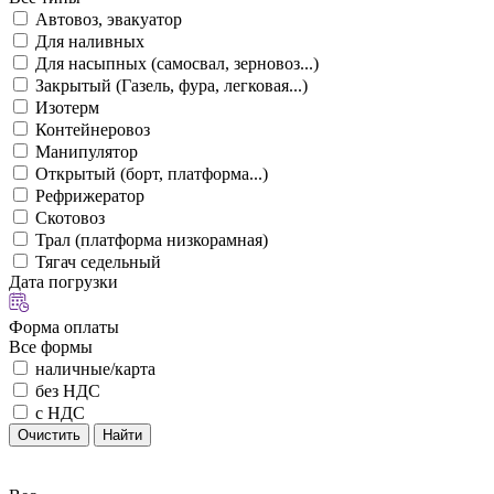
Автовоз, эвакуатор
Для наливных
Для насыпных (самосвал, зерновоз...)
Закрытый (Газель, фура, легковая...)
Изотерм
Контейнеровоз
Манипулятор
Открытый (борт, платформа...)
Рефрижератор
Скотовоз
Трал (платформа низкорамная)
Тягач седельный
Дата погрузки
Форма оплаты
Все формы
наличные/карта
без НДС
с НДС
Очистить
Найти