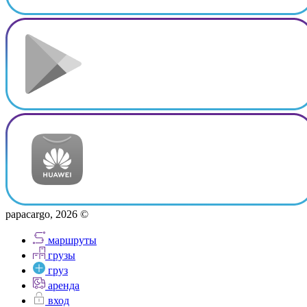
papacargo, 2026 ©
маршруты
грузы
груз
аренда
вход