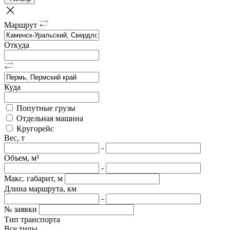
Маршрут
Откуда
Куда
Попутные грузы
Отдельная машина
Кругорейс
Вес, т
-
Объем, м³
-
Макс. габарит, м
Длина маршрута, км
-
№ заявки
Тип транспорта
Все типы