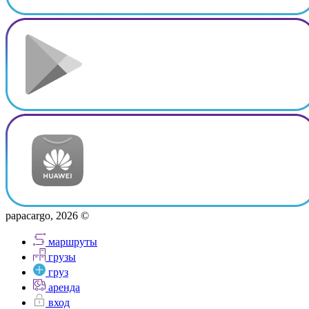
papacargo, 2026 ©
маршруты
грузы
груз
аренда
вход