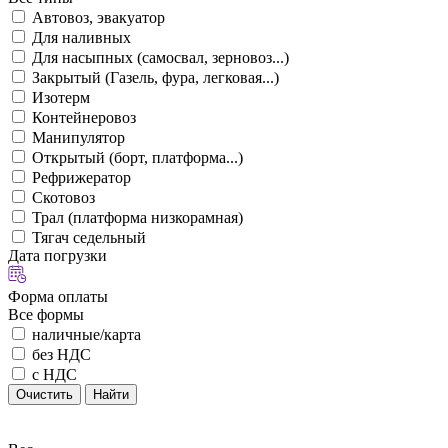
Автовоз, эвакуатор
Для наливных
Для насыпных (самосвал, зерновоз...)
Закрытый (Газель, фура, легковая...)
Изотерм
Контейнеровоз
Манипулятор
Открытый (борт, платформа...)
Рефрижератор
Скотовоз
Трал (платформа низкорамная)
Тягач седельный
Дата погрузки
Форма оплаты
Все формы
наличные/карта
без НДС
с НДС
Очистить
Найти