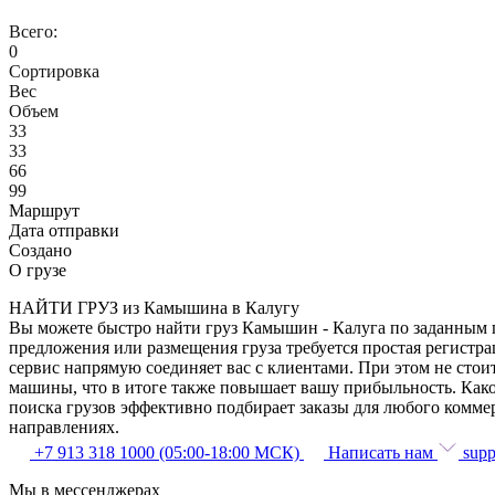
Всего:
0
Сортировка
Вес
Объем
33
33
66
99
Маршрут
Дата отправки
Создано
О грузе
НАЙТИ ГРУЗ из Камышина в Калугу
Вы можете быстро найти груз Камышин - Калуга по заданным па
предложения или размещения груза требуется простая регистра
сервис напрямую соединяет вас с клиентами. При этом не сто
машины, что в итоге также повышает вашу прибыльность. Как
поиска грузов эффективно подбирает заказы для любого комме
направлениях.
+7 913 318 1000 (05:00-18:00 МСК)
Написать нам
supp
Мы в мессенджерах