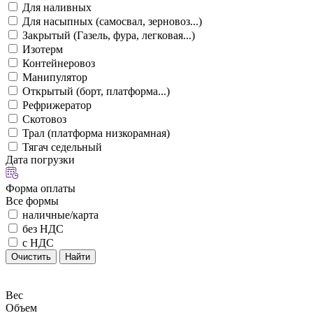
Для наливных
Для насыпных (самосвал, зерновоз...)
Закрытый (Газель, фура, легковая...)
Изотерм
Контейнеровоз
Манипулятор
Открытый (борт, платформа...)
Рефрижератор
Скотовоз
Трал (платформа низкорамная)
Тягач седельный
Дата погрузки
Форма оплаты
Все формы
наличные/карта
без НДС
с НДС
Очистить
Найти
Вес
Объем