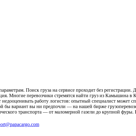
раметрам. Поиск груза на сервисе проходит без регистрации. Д
ция. Многие перевозчики стремятся найти груз из Камышина в К
ит недооценивать работу логистов: опытный специалист может 
ой бы вариант вы ни предпочли — на нашей бирже грузоперевозо
рческого транспорта — от маломерной газели до крупной фуры. 
ort@papacargo.com