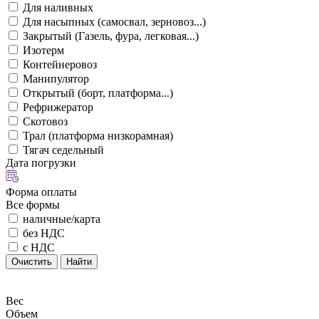
Для наливных
Для насыпных (самосвал, зерновоз...)
Закрытый (Газель, фура, легковая...)
Изотерм
Контейнеровоз
Манипулятор
Открытый (борт, платформа...)
Рефрижератор
Скотовоз
Трал (платформа низкорамная)
Тягач седельный
Дата погрузки
Форма оплаты
Все формы
наличные/карта
без НДС
с НДС
Очистить
Найти
Вес
Объем