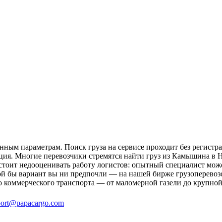
ным параметрам. Поиск груза на сервисе проходит без регистра
ция. Многие перевозчики стремятся найти груз из Камышина в Н
 стоит недооценивать работу логистов: опытный специалист мо
ой бы вариант вы ни предпочли — на нашей бирже грузоперевоз
о коммерческого транспорта — от маломерной газели до крупной
ort@papacargo.com