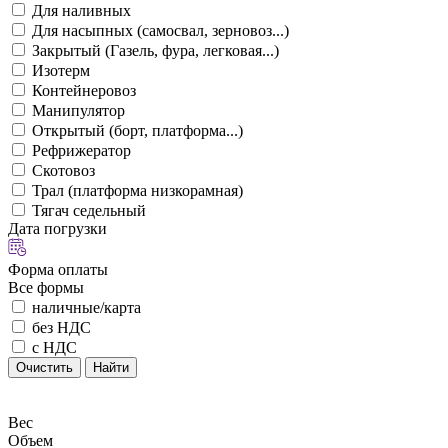
Для наливных
Для насыпных (самосвал, зерновоз...)
Закрытый (Газель, фура, легковая...)
Изотерм
Контейнеровоз
Манипулятор
Открытый (борт, платформа...)
Рефрижератор
Скотовоз
Трал (платформа низкорамная)
Тягач седельный
Дата погрузки
Форма оплаты
Все формы
наличные/карта
без НДС
с НДС
Очистить
Найти
Вес
Объем