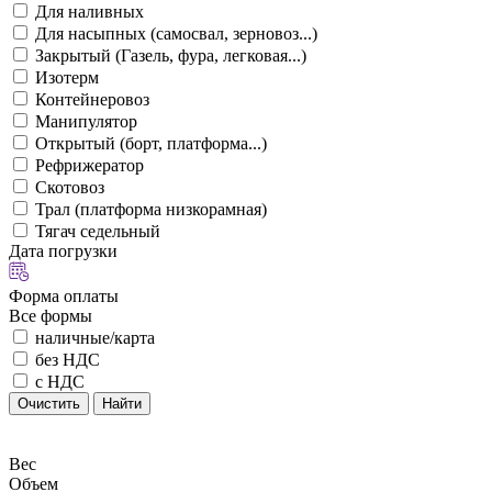
Для наливных
Для насыпных (самосвал, зерновоз...)
Закрытый (Газель, фура, легковая...)
Изотерм
Контейнеровоз
Манипулятор
Открытый (борт, платформа...)
Рефрижератор
Скотовоз
Трал (платформа низкорамная)
Тягач седельный
Дата погрузки
Форма оплаты
Все формы
наличные/карта
без НДС
с НДС
Очистить
Найти
Вес
Объем