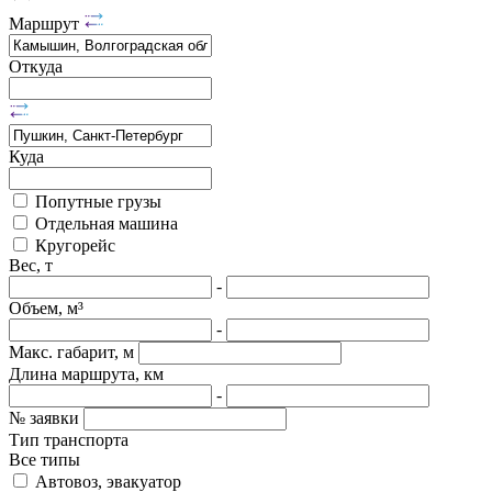
Маршрут
Откуда
Куда
Попутные грузы
Отдельная машина
Кругорейс
Вес, т
-
Объем, м³
-
Макс. габарит, м
Длина маршрута, км
-
№ заявки
Тип транспорта
Все типы
Автовоз, эвакуатор