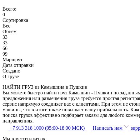
Всего:
0
Сортировка
Вес
Объем
33
33
66
99
Маршрут
Дата отправки
Создано
О грузе
НАЙТИ ГРУЗ из Камышина в Пушкин
Вы можете быстро найти груз Камышин - Пушкин по заданным п
предложения или размещения груза требуется простая регистр
сервис напрямую соединяет вас с клиентами. При этом не сто
машины, что в итоге также повышает вашу прибыльность. Как
поиска грузов эффективно подбирает заказы для любого комме
направлениях.
+7 913 318 1000 (05:00-18:00 МСК)
Написать нам
supp
Мы в мессенджерах