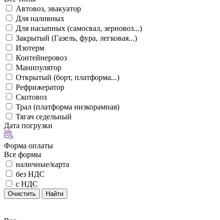
Автовоз, эвакуатор
Для наливных
Для насыпных (самосвал, зерновоз...)
Закрытый (Газель, фура, легковая...)
Изотерм
Контейнеровоз
Манипулятор
Открытый (борт, платформа...)
Рефрижератор
Скотовоз
Трал (платформа низкорамная)
Тягач седельный
Дата погрузки
Форма оплаты
Все формы
наличные/карта
без НДС
с НДС
Очистить
Найти