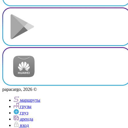
papacargo, 2026 ©
маршруты
грузы
груз
аренда
вход