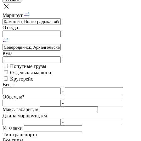
Маршрут
Откуда
Куда
Попутные грузы
Отдельная машина
Кругорейс
Вес, т
-
Объем, м³
-
Макс. габарит, м
Длина маршрута, км
-
№ заявки
Тип транспорта
Все типы