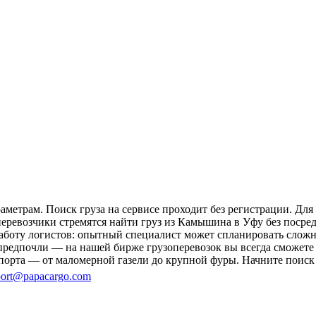
метрам. Поиск груза на сервисе проходит без регистрации. Для
перевозчики стремятся найти груз из Камышина в Уфу без посре
 работу логистов: опытный специалист может спланировать слож
предпочли — на нашей бирже грузоперевозок вы всегда сможете
порта — от маломерной газели до крупной фуры. Начните поиск 
ort@papacargo.com