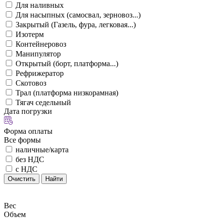
Для наливных
Для насыпных (самосвал, зерновоз...)
Закрытый (Газель, фура, легковая...)
Изотерм
Контейнеровоз
Манипулятор
Открытый (борт, платформа...)
Рефрижератор
Скотовоз
Трал (платформа низкорамная)
Тягач седельный
Дата погрузки
Форма оплаты
Все формы
наличные/карта
без НДС
с НДС
Очистить
Найти
Вес
Объем