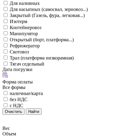
Для наливных
Для насыпных (самосвал, зерновоз...)
Закрытый (Газель, фура, легковая...)
Изотерм
Контейнеровоз
Манипулятор
Открытый (борт, платформа...)
Рефрижератор
Скотовоз
Трал (платформа низкорамная)
Тягач седельный
Дата погрузки
Форма оплаты
Все формы
наличные/карта
без НДС
с НДС
Очистить
Найти
Вес
Объем